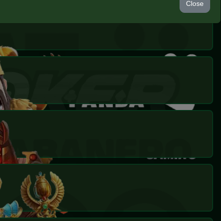
Close