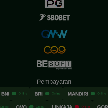
Pembayaran
BNI
BRI
MANDIRI
......
Online
......
Online
......
Online
OVO
LINKAJA
GOP
Online
......
Online
......
Offline