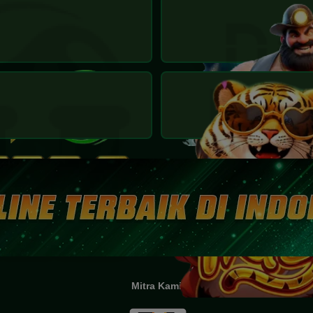
Mitra Kami